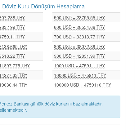
RY) Döviz Kuru Dönüşüm Hesaplama
807.288 TRY
500 USD = 23795.55 TRY
283.199 TRY
600 USD = 28554.66 TRY
4759.11 TRY
700 USD = 33313.77 TRY
7138.665 TRY
800 USD = 38072.88 TRY
9518.22 TRY
900 USD = 42831.99 TRY
11897.775 TRY
1000 USD = 47591.1 TRY
14277.33 TRY
10000 USD = 475911 TRY
19036.44 TRY
100000 USD = 4759110 TRY
erkez Bankası günlük döviz kurlarını baz almaktadır.
ellenmektedir.