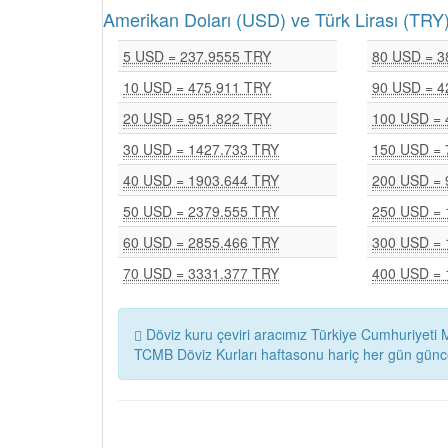
Amerikan Doları (USD) ve Türk Lirası (T
5 USD = 237.9555 TRY
80 USD = 3
10 USD = 475.911 TRY
90 USD = 4
20 USD = 951.822 TRY
100 USD = 
30 USD = 1427.733 TRY
150 USD = 
40 USD = 1903.644 TRY
200 USD = 
50 USD = 2379.555 TRY
250 USD = 
60 USD = 2855.466 TRY
300 USD = 
70 USD = 3331.377 TRY
400 USD = 
Döviz kuru çeviri aracımız Türkiye Cumhuriyeti M
TCMB Döviz Kurları haftasonu hariç her gün günc