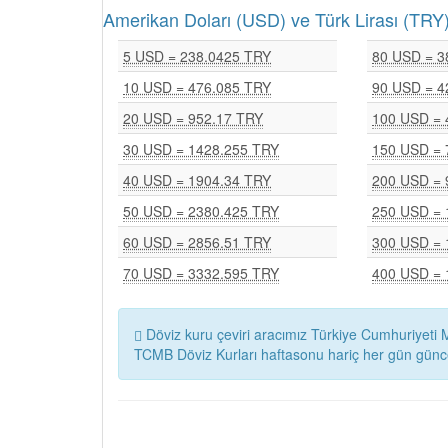
Amerikan Doları (USD) ve Türk Lirası (T
5 USD = 238.0425 TRY
80 USD = 3
10 USD = 476.085 TRY
90 USD = 4
20 USD = 952.17 TRY
100 USD = 
30 USD = 1428.255 TRY
150 USD = 
40 USD = 1904.34 TRY
200 USD = 
50 USD = 2380.425 TRY
250 USD = 
60 USD = 2856.51 TRY
300 USD = 
70 USD = 3332.595 TRY
400 USD = 
Döviz kuru çeviri aracımız Türkiye Cumhuriyeti M
TCMB Döviz Kurları haftasonu hariç her gün günc