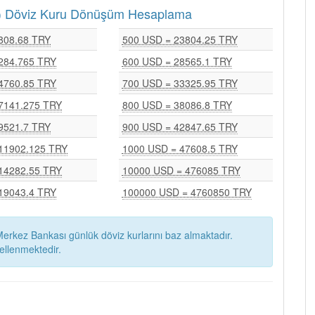
RY) Döviz Kuru Dönüşüm Hesaplama
808.68 TRY
500 USD = 23804.25 TRY
284.765 TRY
600 USD = 28565.1 TRY
4760.85 TRY
700 USD = 33325.95 TRY
7141.275 TRY
800 USD = 38086.8 TRY
9521.7 TRY
900 USD = 42847.65 TRY
11902.125 TRY
1000 USD = 47608.5 TRY
14282.55 TRY
10000 USD = 476085 TRY
19043.4 TRY
100000 USD = 4760850 TRY
erkez Bankası günlük döviz kurlarını baz almaktadır.
ellenmektedir.