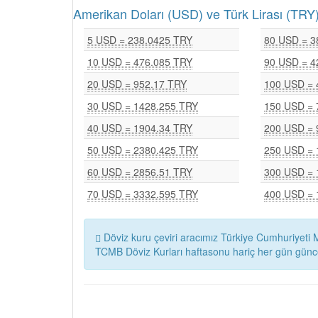
Amerikan Doları (USD) ve Türk Lirası (T
5 USD = 238.0425 TRY
80 USD = 3
10 USD = 476.085 TRY
90 USD = 4
20 USD = 952.17 TRY
100 USD = 
30 USD = 1428.255 TRY
150 USD = 
40 USD = 1904.34 TRY
200 USD = 
50 USD = 2380.425 TRY
250 USD = 
60 USD = 2856.51 TRY
300 USD = 
70 USD = 3332.595 TRY
400 USD = 
Döviz kuru çeviri aracımız Türkiye Cumhuriyeti M
TCMB Döviz Kurları haftasonu hariç her gün günc