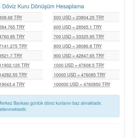
RY) Döviz Kuru Dönüşüm Hesaplama
808.68 TRY
500 USD = 23804.25 TRY
284.765 TRY
600 USD = 28565.1 TRY
4760.85 TRY
700 USD = 33325.95 TRY
7141.275 TRY
800 USD = 38086.8 TRY
9521.7 TRY
900 USD = 42847.65 TRY
11902.125 TRY
1000 USD = 47608.5 TRY
14282.55 TRY
10000 USD = 476085 TRY
19043.4 TRY
100000 USD = 4760850 TRY
erkez Bankası günlük döviz kurlarını baz almaktadır.
ellenmektedir.